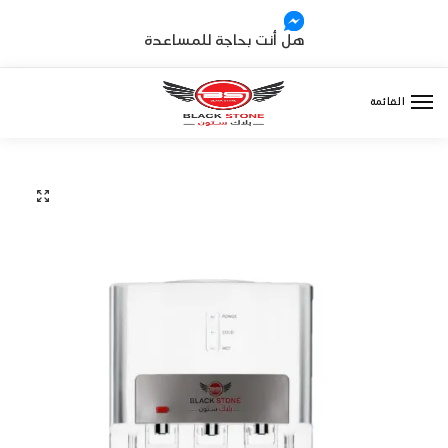
Ski
Ski
t
t
هل أنت بحاجة للمساعدة
navigatio
conten
القائمة
🔍