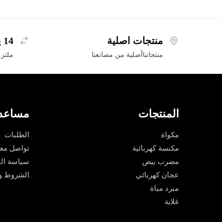
منتجات اصلية
14 يوم استرجاع
منتجاتناأصلية من مصانعنا
ملتزم
المنتجات
مساعد
مكواة
الطلبات
مكنسة كهربائية
تواصل معن
مضرب بيض
سياسة ال
عجان كهربائي
الشروط وا
مبرد مياة
غلاية