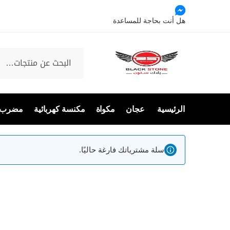
Ski
Ski
t
t
هل أنت بحاجة للمساعدة
navigatio
conten
البحث
عن:
الرئيسية
عجان
مكواة
مكنسة كهربائية
مضرب 
سلة مشترياتك فارغة حاليًا.